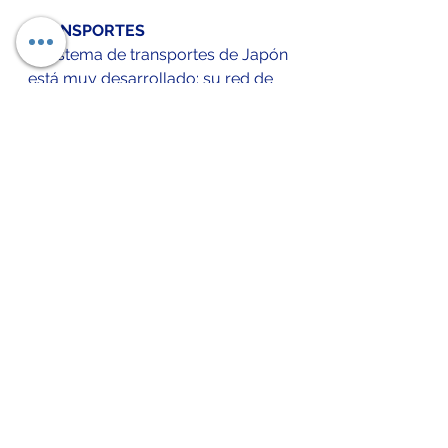
TRANSPORTES
El sistema de transportes de Japón 
está muy desarrollado: su red de 
carreteras y su red ferroviaria 
llegan virtualmente a cualquier 
parte del país y además cuenta 
con amplios servicios aéreos y 
marítimos.
Referencias 
Datos macro. (2022). Japón: 
Economía y demografía. 
15/2/2022, de datosmacro Sitio 
web: 
https://datosmacro.expansion.com