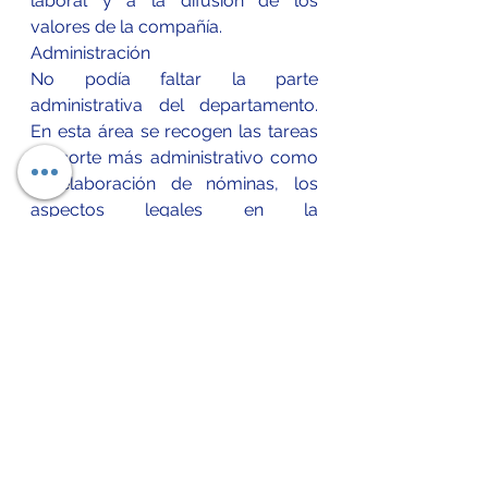
laboral y a la difusión de los 
valores de la compañía.
Administración
No podía faltar la parte 
administrativa del departamento. 
En esta área se recogen las tareas 
de corte más administrativo como 
la elaboración de nóminas, los 
aspectos legales en la 
contratación, los documentos 
necesarios en caso de despidos, la 
gestión y actualización del 
expediente de los empleados, etc.
Referencias
Areté activa . (2018 ). 10 CLAVES DE 
LA GESTIÓN DE RECURSOS 
HUMANOS QUE TE INTERESA 
CONOCER. Febrero 26, 2018, de 