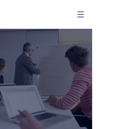
¡BIENVENIDOS
A ILEP!
Transforma tu carrera
con educación de
calidad, innovación y