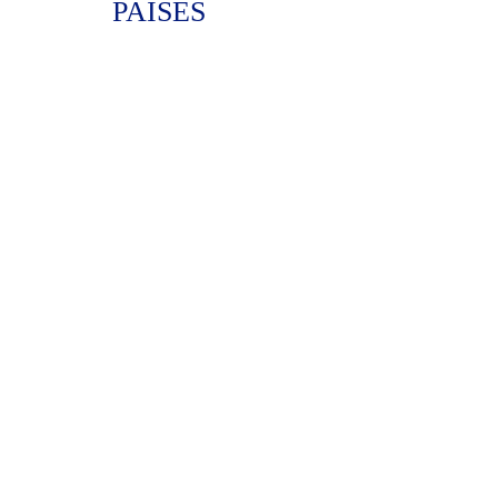
PAISES
24 diplomados
Formación especializada para
impulsar tu carrera.
3 maestrias
Lleva tu conocimiento al siguiente