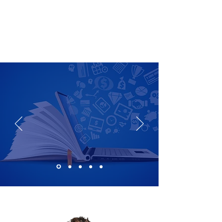
Profundiza tu conocimiento y destaca
en tu área.
MODALIDAD
PRESENCIAL Y
100% ONLINE