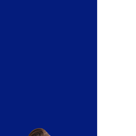
y flexibles
En ILEP, nuestro proceso formativo
se basa en metodologías de enseñanza
innovadoras, diseñadas para adaptarse
a la dinámica del entorno laboral
actual. Priorizamos un aprendizaje
flexible y práctico, permitiendo que
nuestros estudiantes integren sus
estudios de manera armoniosa con su
vida personal y profesional, sin
comprometer la calidad de su
formación.