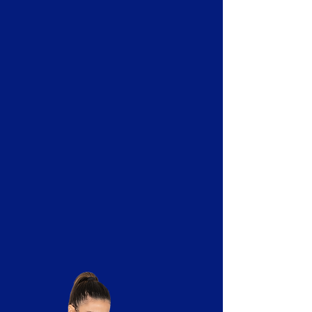
Nuestros especialistas te guiarán en el
uso de la plataforma y todas las
herramientas tecnológicas necesarias
para que puedas desarrollar tus
estudios de manera fluida y sin
contratiempos. Estamos
comprometidos en brindarte el soporte
que necesitas para que tu experiencia
de aprendizaje sea óptima y eficiente.