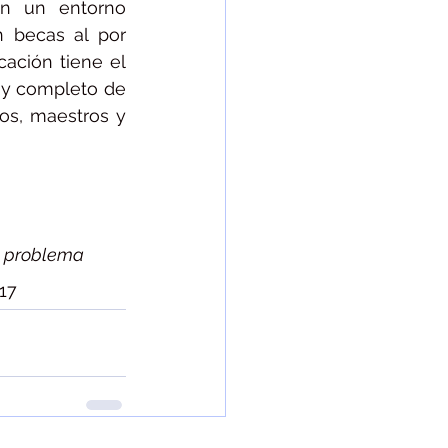
n un entorno 
 becas al por 
ción tiene el 
 y completo de 
s, maestros y 
o problema 
17