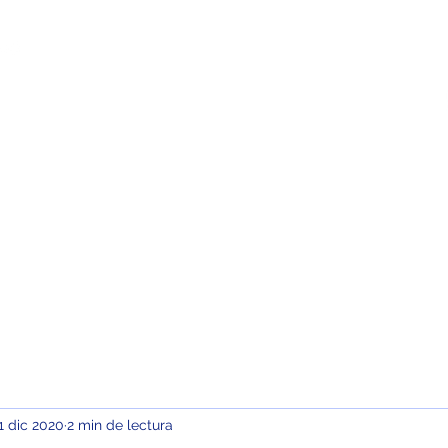
sotros
Campus Virtual
Contacto
1 dic 2020
2 min de lectura