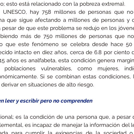
jo; esto está relacionado con la pobreza extrema).
 UNESCO, hay 758 millones de personas que no s
ema que sigue afectando a millones de personas y q
 pesar de que este problema se redujo en los jóvene
abiendo más de 750 millones de personas que no 
ndo que este fenómeno se celebra desde hace 50 
ido intacto en diez años, cerca de 6.8 por ciento d
15 años es analfabeta, esta condición genera margi
poblaciones vulnerables, como mujeres, indí
nómicamente. Si se combinan estas condiciones, la 
derivar en situaciones de alto riesgo.
n leer y escribir pero no comprenden
onal; es la condición de una persona que, a pesar d
elemental, es incapaz de manejar la información del le
a para cumplir la exigencias de la sociedad o 