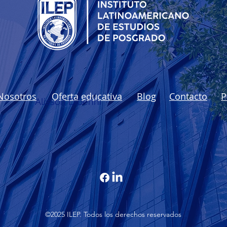
Desarrollo sostenible
Tipo
Nosotros
Oferta educativa
Blog
Contacto
P
Alisson Dibenhi
©2025 ILEP. Todos los derechos reservados