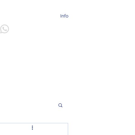
info@ilep.mx
Info
55 2094 - 2225
Más