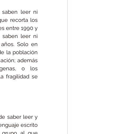
aben leer ni 
ue recorta los 
s entre 1990 y 
saben leer ni 
años. Solo en 
e la población 
nación; además 
genas, o los 
fragilidad se 
e saber leer y 
nguaje escrito 
grupo al que 