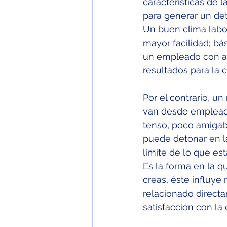
características de 
para generar un de
Un buen clima labor
mayor facilidad; bá
un empleado con al
resultados para la 
Por el contrario, u
van desde emplead
tenso, poco amigabl
puede detonar en la
límite de lo que e
Es la forma en la qu
creas, éste influye
relacionado direct
satisfacción con l