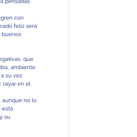
ñía pensadas 
ogren con 
ado feliz será 
n buenos 
egativas, que 
dos, ambiente 
 a su vez 
 rayar en el 
y, aunque no lo 
 está 
y su 