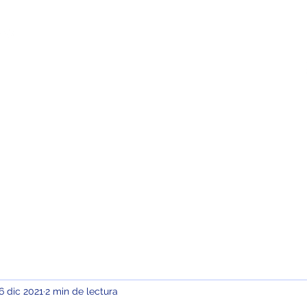
sotros
Campus Virtual
Contacto
6 dic 2021
2 min de lectura