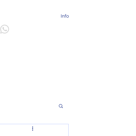
info@ilep.mx
Info
55 2094 - 2225
Más