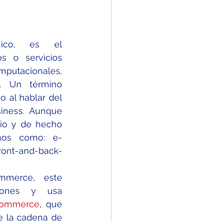
nico, es el 
s o servicios 
acionales, 
t. Un término 
 al hablar del 
ness. Aunque 
io y de hecho 
nos como: e-
ront-and-back-
merce, este 
ciones y usa 
ommerce
, que 
e la cadena de 