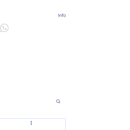
info@ilep.mx
Info
55 2094 - 2225
Más