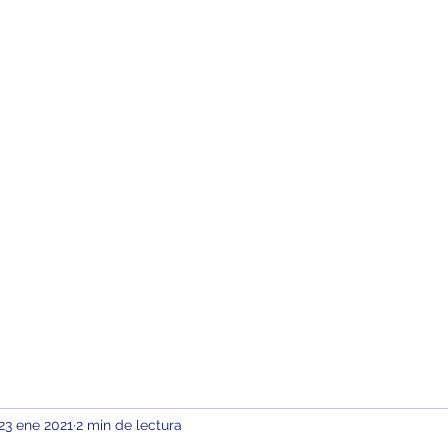
sotros
Campus Virtual
Contacto
23 ene 2021
2 min de lectura