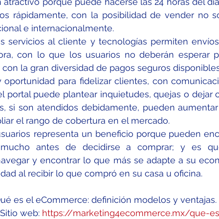
 atractivo porque puede hacerse las 24 horas del día
ios rápidamente, con la posibilidad de vender no s
cional e internacionalmente.
servicios al cliente y tecnologías permiten envíos 
ra, con lo que los usuarios no deberán esperar po
 con la gran diversidad de pagos seguros disponibles
oportunidad para fidelizar clientes, con comunicaci
l portal puede plantear inquietudes, quejas o dejar 
s, si son atendidos debidamente, pueden aumentar la
iar el rango de cobertura en el mercado.
usuarios representa un beneficio porque
pueden enco
r mucho antes de decidirse a comprar; y es qu
avegar y encontrar lo que más se adapte a su econ
d al recibir lo que compró en su casa u oficina.
Qué es el eCommerce: definición modelos y ventajas. 
Sitio web: 
https://marketing4ecommerce.mx/que-es