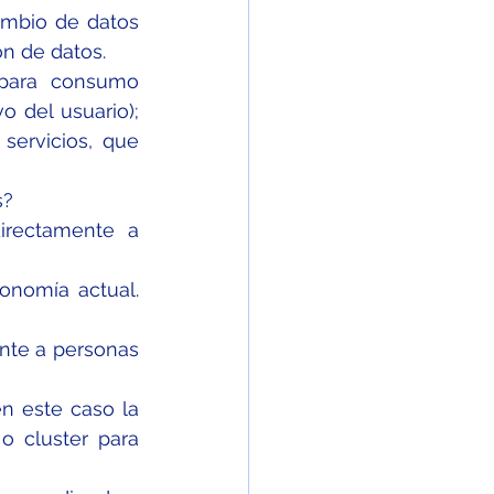
ambio de datos 
ón de datos.
para consumo 
 del usuario); 
servicios, que 
s?
rectamente a 
nomía actual. 
te a personas 
n este caso la 
 cluster para 