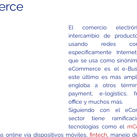
erce
El comercio electró
intercambio de producto
usando redes comput
específicamente Interne
que se usa como sinónimo
eCommerce es el e-Busi
este último es más ampl
engloba a otros térmi
payment, e-logistics, f
office y muchos más.
Siguiendo con el eCom
sector tiene ramifica
tecnologías como el 
mC
s online vía dispositivos móviles, 
fintech
, manejo d