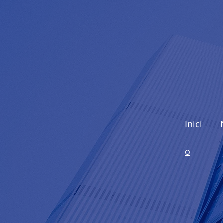
Inici
o