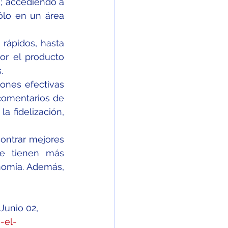
; accediendo a 
ólo en un área 
rápidos, hasta 
r el producto 
.
ones efectivas 
comentarios de 
 fidelización, 
ntrar mejores 
e tienen más 
omía. Además, 
Junio 02, 
-el-