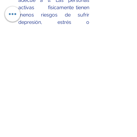
adecue a ti. Las personas 
activas      físicamente tienen 
menos riesgos de sufrir 
depresión, estrés o      
ansiedad.
Trata de      no preocuparte y 
aprende a disfrutar en el 
trabajo: 
Preocúpate lo justo y 
disfruta cada día al      máximo, 
brindando una sonrisa al llegar. 
Siempre habrá problemas, lo 
que      tienes que hacer es 
gestionarlos y relativizar las 
dificultades que      aparecen 
en la rutina diaria.
Referencias 
Prevecon. (2018). El estrés laboral: 
definición, causas, consecuencias 
y cómo prevenirlo. Abril 13, 2018, 