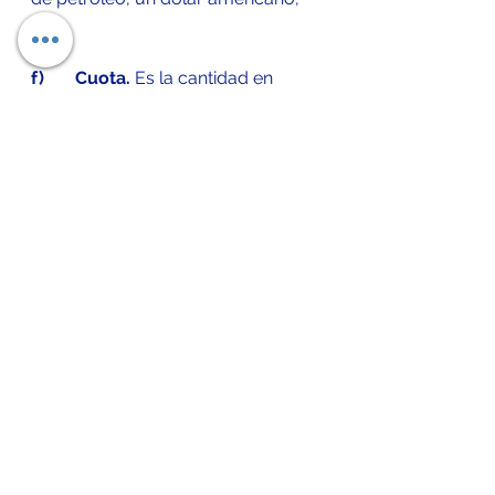
etc.
f)       Cuota.
 Es la cantidad en 
dinero que se percibe por unidad 
tributaria, de tal forma que se fija 
en cantidades absolutas. En caso 
de que la cantidad de dinero 
percibida sea como porcentaje 
por unidad entonces se está 
hablando de tasa.
Referencias 
Paula N . (2021). Impuesto. 
19/12/2021, de Economipedia Sitio 
web: 
https://economipedia.com/definici