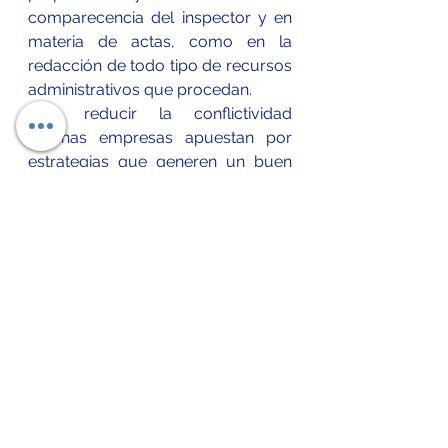
comparecencia del inspector y en 
materia de actas, como en la 
redacción de todo tipo de recursos 
administrativos que procedan.
Para reducir la conflictividad 
algunas empresas apuestan por 
estrategias que generen un buen 
clima laboral: flexibilidad de 
horarios, políticas de incentivos y 
de 
complementos
 salariales, 
centros de trabajo estéticamente 
agradables, jornadas lúdicas al 
margen de la jornada cotidiana, 
trabajo en equipo
, etc.
Referencias 
E. Legal. (2020). La importancia de 
los derechos humanos laborales. 