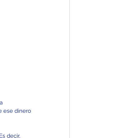
a 
 ese dinero 
 Es decir, 