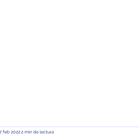
sotros
Campus Virtual
Contacto
7 feb 2022
2 min de lectura