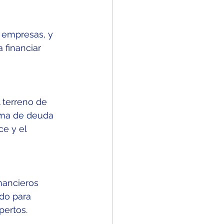
s empresas, y 
 financiar 
terreno de 
rma de deuda 
e y el 
nancieros 
do para 
pertos.