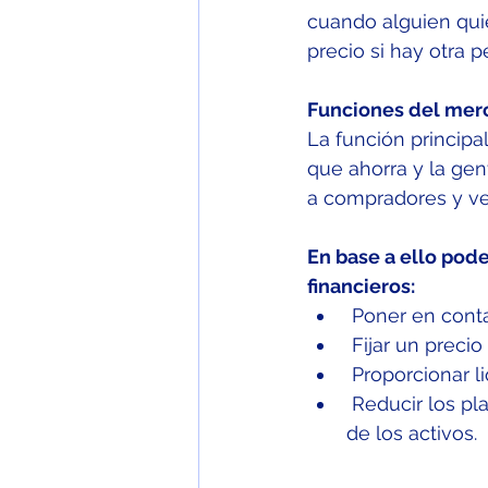
cuando alguien qui
precio si hay otra 
Funciones del merc
La función principa
que ahorra y la gen
a compradores y ve
En base a ello pod
financieros:
 Poner en cont
 Fijar un preci
 Proporcionar l
 Reducir los plazos y costes de intermediación facilitando una mayor circulación 
de los activos.