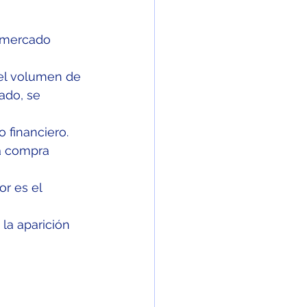
n mercado 
el volumen de 
ado, se 
 financiero.
la compra 
r es el 
la aparición 