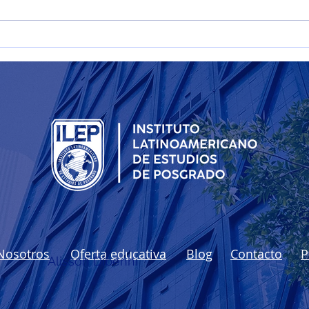
Desarrollo sostenible
Tipo
Nosotros
Oferta educativa
Blog
Contacto
P
Alisson Dibenhi