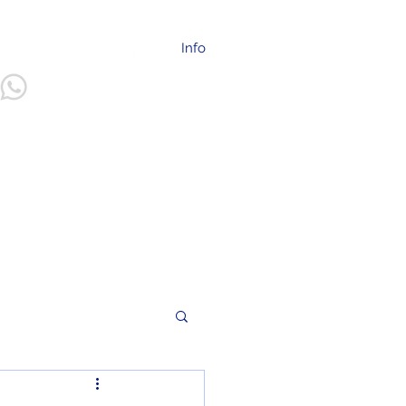
info@ilep.mx
Info
55 2094 - 2225
Más