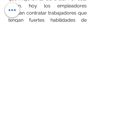
razón, hoy los empleadores 
buscan contratar trabajadores que 
tengan fuertes habilidades de 
pensamiento crítico. De hecho, el 
pensamiento crítico puede 
distinguirte como líder y una mente 
valiosa para intercambiar ideas. Ser 
un pensador crítico te ayudará a 
mejorar la calidad de tu trabajo y la 
percepción que tienen sobre ti.
Referencias 
Qué es el pensamiento crítico y por 
qué es una habilidad indispensable 
para el futuro. (2020, 1 julio). iLab. 
https://ilab.net/que-es-el-
pensamiento-critico-y-por-que-es-
una-habilidad-indispensable-para-