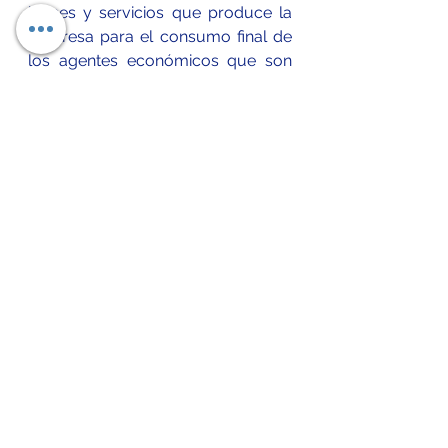
bienes y servicios que produce la 
empresa para el consumo final de 
los 
agentes económicos
 que son 
los consumidores; o bienes de 
capital que son usados para la 
producción de otros satisfactores o 
la generación de más riqueza 
productiva.
Referencias 
Business School . (2021). Proceso 
de producción: en qué consiste y 
cómo se desarrolla. Febrero 11, 
2021, de Business School Sitio web: 
https://retos-operaciones-
logistica.eae.es/proceso-de-
produccion-en-que-consiste-y-
como-se-desarrolla/