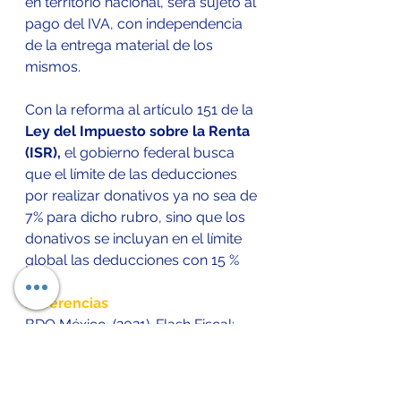
en territorio nacional, será sujeto al 
pago del IVA, con independencia 
de la entrega material de los 
mismos.
Con la reforma al artículo 151 de la 
Ley del Impuesto sobre la Renta 
(ISR),
 el gobierno federal busca 
que el límite de las deducciones 
por realizar donativos ya no sea de 
7% para dicho rubro, sino que los 
donativos se incluyan en el límite 
global las deducciones con 15 %
Referencias 
BDO México. (2021). Flash Fiscal: 
Resumen de la iniciativa de 
Reforma Fiscal para 2022.. 
22/12/2021, de bdomexico Sitio 