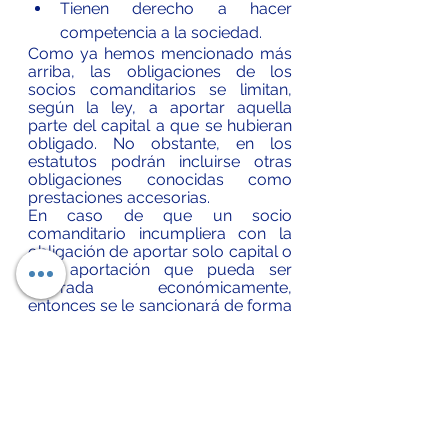
Tienen derecho a hacer 
competencia a la sociedad.
Como ya hemos mencionado más 
arriba, las obligaciones de los 
socios comanditarios se limitan, 
según la ley, a aportar aquella 
parte del capital a que se hubieran 
obligado. No obstante, en los 
estatutos podrán incluirse otras 
obligaciones conocidas como 
prestaciones accesorias.
En caso de que un socio 
comanditario incumpliera con la 
obligación de aportar solo capital o 
una aportación que pueda ser 
valorada económicamente, 
entonces se le sancionará de forma 
que se le otorgue la misma 
responsabilidad que tiene un socio 
colectivo, es decir, subsidiaria, 
solidaria e ilimitada. Lo mismo 
ocurre en el caso de que su 
nombre aparezca en la razón 
social.