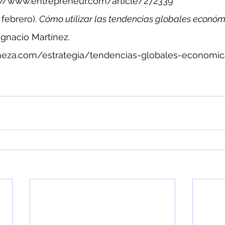
s://www.entrepreneur.com/article/272339
 febrero). 
Cómo utilizar las tendencias globales económi
Ignacio Martínez. 
ineza.com/estrategia/tendencias-globales-economic