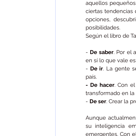
aquellos pequeños
ciertas tendencias
opciones, descubr
posibilidades. 
Según el libro de T
- 
De saber
. Por el
en sí lo que vale e
- 
De ir
. La gente s
país.
- De hacer
. Con el
transformado en la 
- 
De ser
. Crear la pr
Aunque actualmente
su inteligencia e
emergentes. Con el