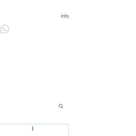
info@ilep.mx
Info
55 2094 - 2225
Más