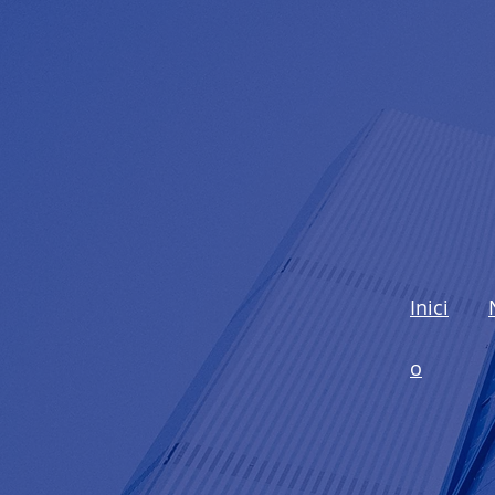
Inici
o